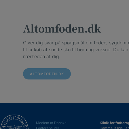
Altomfoden.dk
Giver dig svar på spørgsmål om foden, sygdomm
til fx køb af sunde sko til børn og voksne. Du ka
nærheden af dig.
ALTOMFODEN.DK
Medlem af Danske
Klinik for fodtera
Fodterapeuter.
Gammel Køge Lande