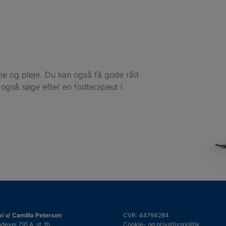
e og pleje. Du kan også få gode råd
n også søge efter en fodterapeut i
pi v/ Camilla Petersen
CVR: 44794284
vej 791 A, st. th.
Cookie- og privatlivspolitik