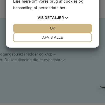
Læs mere om vores brug af cookies og
behandling af persondata
her
.
VIS
DETALJER
JA
NEJ
OK
JA
NEJ
NØDVENDIGE
PRÆFERENCER
AFVIS ALLE
JA
NEJ
JA
NEJ
MARKETING
STATISTIK
udgangspunkt i fødder og krop –
r. Du kan tilmelde dig et nyhedsbrev