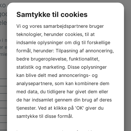
sko og søge
godt
Samtykke til cookies
e livet.
Vi og vores samarbejdspartnere bruger
teknologier, herunder cookies, til at
ko i menuen, som
indsamle oplysninger om dig til forskellige
er efter, kan du lede
formål, herunder: Tilpasning af annoncering,
mlet fodterapeuters
bedre brugeroplevelse, funktionalitet,
statistik og marketing. Disse oplysninger
kan blive delt med annoncerings- og
analysepartnere, som kan kombinere dem
med data, du tidligere har givet dem eller
de har indsamlet gennem din brug af deres
tjenester. Ved at klikke på 'OK' giver du
samtykke til disse formål.