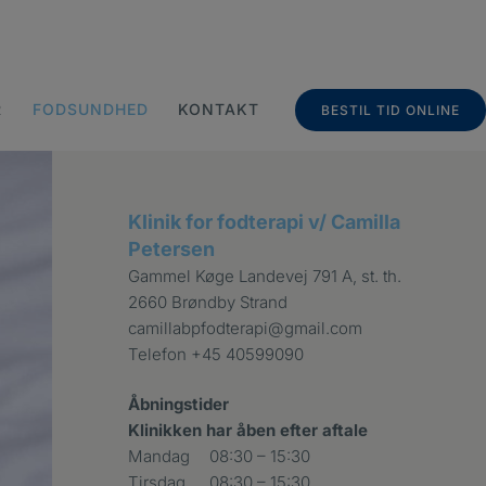
R
FODSUNDHED
KONTAKT
BESTIL TID ONLINE
Klinik for fodterapi v/ Camilla
Petersen
Gammel Køge Landevej 791 A, st. th.
2660 Brøndby Strand
camillabpfodterapi@gmail.com
Telefon
+45 40599090
Åbningstider
Klinikken har åben efter aftale
Mandag
08:30 – 15:30
Tirsdag
08:30 – 15:30