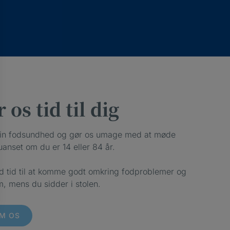
 os tid til dig
din fodsundhed og gør os umage med at møde
uanset om du er 14 eller 84 år.
d tid til at komme godt omkring fodproblemer og
m, mens du sidder i stolen.
M OS