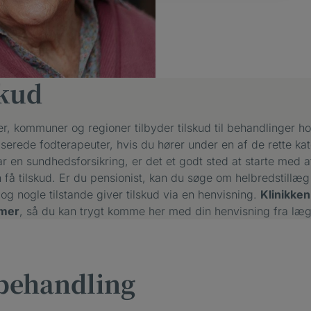
skud
er, kommuner og regioner tilbyder tilskud til behandlinger h
iserede fodterapeuter, hvis du hører under en af de rette kat
r en sundhedsforsikring, er det et godt sted at starte med at
få tilskud. Er du pensionist, kan du søge om helbredstillæg 
g nogle tilstande giver tilskud via en henvisning.
Klinikken
mer
, så du kan trygt komme her med din henvisning fra læ
 behandling