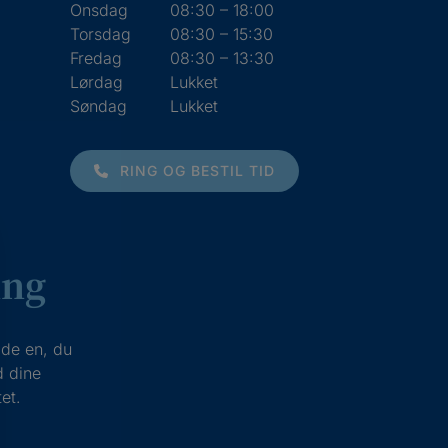
Onsdag
08:30 – 18:00
Torsdag
08:30 – 15:30
Fredag
08:30 – 13:30
Lørdag
Lukket
Søndag
Lukket
RING OG BESTIL TID
ing
læde en, du
d dine
et.