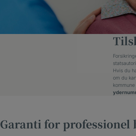
Til
Forsikring
statsautor
Hvis du ha
om du kan 
kommune o
ydernum
Garanti for professionel