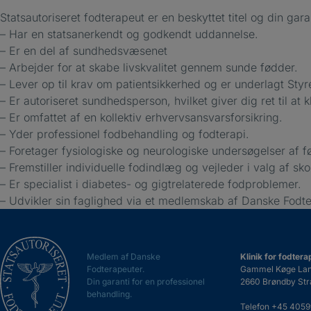
Statsautoriseret fodterapeut er en beskyttet titel og din gara
– Har en statsanerkendt og godkendt uddannelse.
– Er en del af sundhedsvæsenet
– Arbejder for at skabe livskvalitet gennem sunde fødder.
– Lever op til krav om patientsikkerhed og er underlagt Styre
– Er autoriseret sundhedsperson, hvilket giver dig ret til at 
– Er omfattet af en kollektiv erhvervsansvarsforsikring.
– Yder professionel fodbehandling og fodterapi.
– Foretager fysiologiske og neurologiske undersøgelser af 
– Fremstiller individuelle fodindlæg og vejleder i valg af sko
– Er specialist i diabetes- og gigtrelaterede fodproblemer.
– Udvikler sin faglighed via et medlemskab af Danske Fodte
Medlem af Danske
Klinik for fodtera
Fodterapeuter.
Gammel Køge Lande
Din garanti for en professionel
2660 Brøndby Str
behandling.
Telefon
+45 405