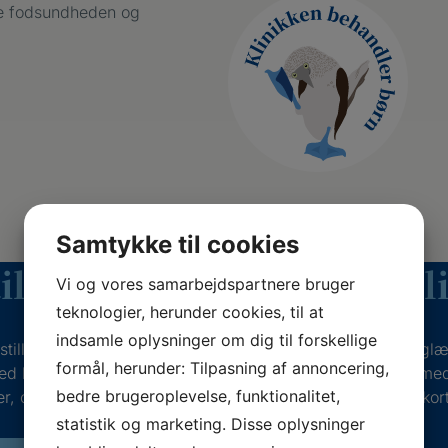
dre fodsundheden og
Samtykke til cookies
il et gavekort til behandl
Vi og vores samarbejdspartnere bruger
teknologier, herunder cookies, til at
indsamle oplysninger om dig til forskellige
tille et gavekort til en behandling i klinikken, hvis du vil g
formål, herunder: Tilpasning af annoncering,
ed bedre fodsundhed og livskvalitet. Udfyld formularen me
bedre brugeroplevelse, funktionalitet,
r, og vi vender tilbage til dig for at aftale mere om gavekort
statistik og marketing. Disse oplysninger