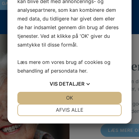
kan blive delt med annoncerings- og
L GAVEKORT
analysepartnere, som kan kombinere dem
med data, du tidligere har givet dem eller
de har indsamlet gennem din brug af deres
tjenester. Ved at klikke på 'OK' giver du
samtykke til disse formål.
Vi giver
Læs mere om vores brug af cookies og
behandling af persondata
her
.
Vi kerer os om 
VIS
DETALJER
dig, hvor du er, 
JA
NEJ
OK
JA
NEJ
Hos os har vi go
NØDVENDIGE
PRÆFERENCER
AFVIS ALLE
årsagerne til de
JA
NEJ
JA
NEJ
MARKETING
STATISTIK
LÆS MERE O