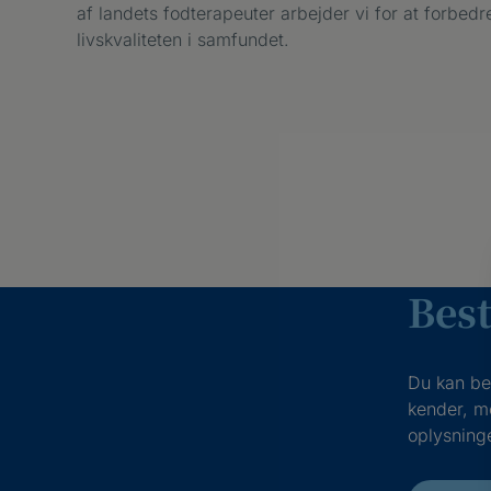
af landets fodterapeuter arbejder vi for at forbe
livskvaliteten i samfundet.
Best
Du kan bes
kender, m
oplysninge