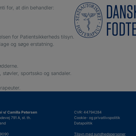
nti for, at din behandler:
lsen for Patientsikkerheds tilsyn.
klage og søge erstatning.
fødderne.
, støvler, sportssko og sandaler.
rapeuter.
pi v/ Camilla Petersen
CVR: 44794284
vej 791 A, st. th.
Cookie- og privatlivspolitik
and
Datapolitik
99090
Tilsyn med sundhedspersoner