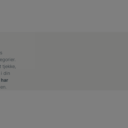
os
egorier.
 tjekke,
i din
 har
gen.